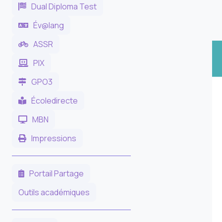
Dual Diploma Test
Év@lang
ASSR
PIX
GPO3
Écoledirecte
MBN
Impressions
Portail Partage
Outils académiques